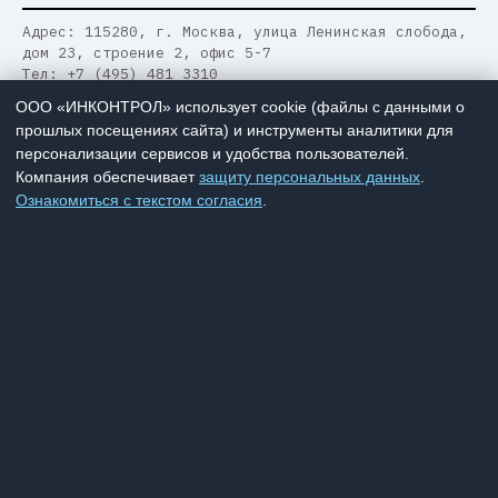
Адрес: 115280, г. Москва, улица Ленинская слобода,
дом 23, строение 2, офис 5-7
Тел: +7 (495) 481 3310
Email: office@inctrl.ru
ООО «ИНКОНТРОЛ» использует cookie (файлы с данными о
прошлых посещениях сайта) и инструменты аналитики для
персонализации сервисов и удобства пользователей.
Меню
Компания обеспечивает
защиту персональных данных
.
Ознакомиться с текстом согласия
.
О компании
Сертификаты
Проекты
Решения
Услуги
Продукты
Пресс-центр
Техподдержка
Контакты